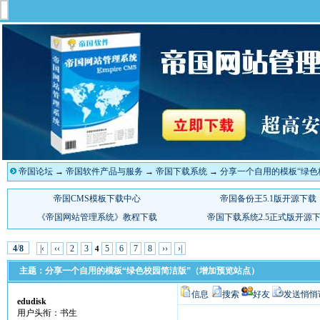
帝国论坛
→
帝国软件产品与服务
→
帝国下载系统
→
分享一个自用的模板“绿色
/
|‹
‹‹
2
3
5
6
7
8
››
›|
4
8
4
主题：分享一个自用的模板“绿色校园简洁版”（增加预览站点）
信息
搜索
好友
发送悄悄
edudisk
用户头衔：书生