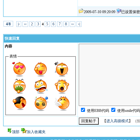
2009-07-10 09:20:09
已设置保密
/
|‹
‹‹
2
3
5
6
7
8
››
›|
4
8
4
快速回复
内容
表情
使用EBB代码
使用smile代
【
进入高级模式
】
(按
顶部
加入收藏夹