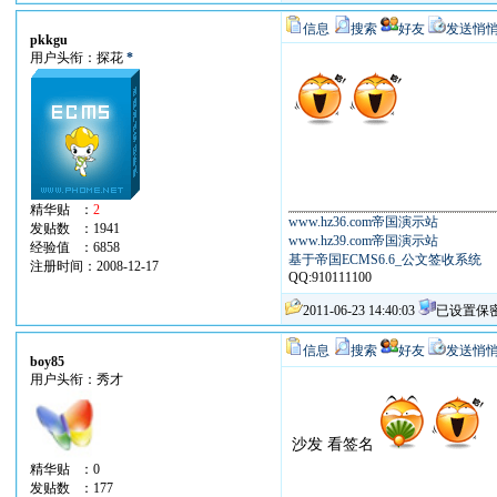
信息
搜索
好友
发送悄
pkkgu
用户头衔：探花
*
精华贴 ：
2
www.hz36.com帝国演示站
发贴数 ：1941
www.hz39.com帝国演示站
经验值 ：6858
基于帝国ECMS6.6_公文签收系统
注册时间：2008-12-17
QQ:910111100
2011-06-23 14:40:03
已设置保
信息
搜索
好友
发送悄
boy85
用户头衔：秀才
沙发 看签名
精华贴 ：0
发贴数 ：177