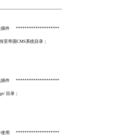
----------------------------------------
装插件 ********************
件上传至帝国CMS系统目录；
载插件 ********************
age/ 目录；
件使用 ********************