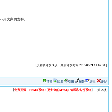
不开大家的支持。
[该贴被修改
3
次，最后修改时间
2018-03-21 11:06:38
]
顶部
回复
引用
报告
编辑
删除
【
免费开源－EBMA系统：更安全的MYSQL管理和备份系统
】 [第
2
楼]