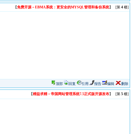
【
免费开源－EBMA系统：更安全的MYSQL管理和备份系统
】 [第
4
楼]
顶部
回复
引用
报告
编辑
删除
【
精益求精－帝国网站管理系统7.5正式版开源发布
】 [第
5
楼]