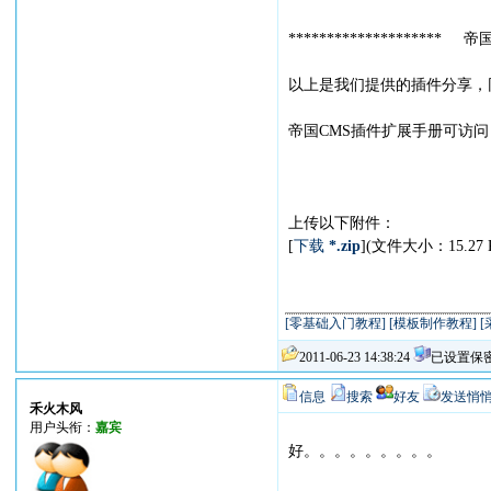
******************** 
以上是我们提供的插件分享，
帝国CMS插件扩展手册可访问
上传以下附件：
[
下载
*.zip
](文件大小：15.27
[零基础入门教程]
[模板制作教程]
[
2011-06-23 14:38:24
已设置保
信息
搜索
好友
发送悄
禾火木风
用户头衔：
嘉宾
好。。。。。。。。。