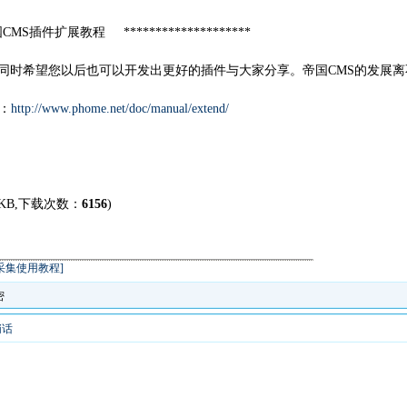
帝国CMS插件扩展教程 ********************
同时希望您以后也可以开发出更好的插件与大家分享。帝国CMS的发展离
：
http://www.phome.net/doc/manual/extend/
 KB,下载次数：
6156
)
采集使用教程]
密
悄话