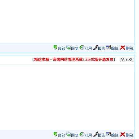
顶部
回复
引用
报告
编辑
删除
【
精益求精－帝国网站管理系统7.5正式版开源发布
】 [第
3
楼]
顶部
回复
引用
报告
编辑
删除