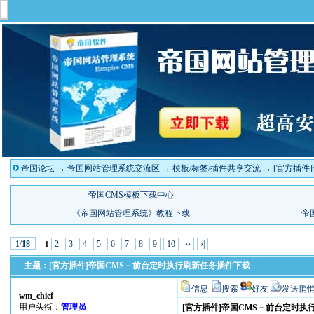
帝国论坛
→
帝国网站管理系统交流区
→
模板/标签/插件共享交流
→
[官方插件
/
2
3
4
5
6
7
8
9
10
››
›|
1
18
1
主题：[官方插件]帝国CMS－前台定时执行刷新任务插件下载
信息
搜索
好友
发送悄
wm_chief
用户头衔：
管理员
[官方插件]帝国CMS－前台定时执