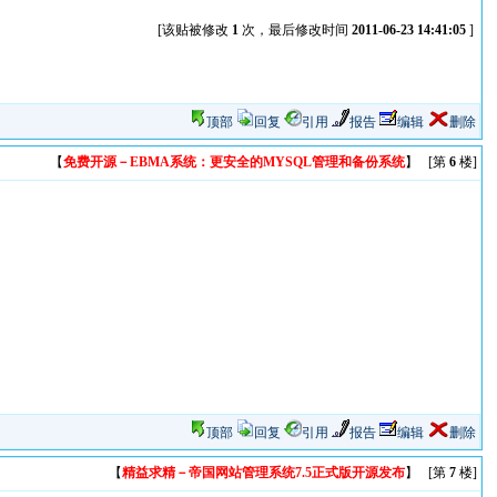
[该贴被修改
1
次，最后修改时间
2011-06-23 14:41:05
]
顶部
回复
引用
报告
编辑
删除
【
免费开源－EBMA系统：更安全的MYSQL管理和备份系统
】 [第
6
楼]
顶部
回复
引用
报告
编辑
删除
【
精益求精－帝国网站管理系统7.5正式版开源发布
】 [第
7
楼]