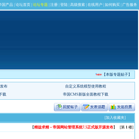
【本版专题贴子】
[加入收藏夹]
【
精益求精－帝国网站管理系统7.5正式版开源发布
】 [第
1
楼]