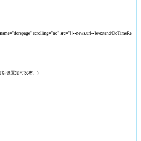
="dorepage" scrolling="no" src="[!--news.url--]e/extend/DoTimeRe
可以设置定时发布。)