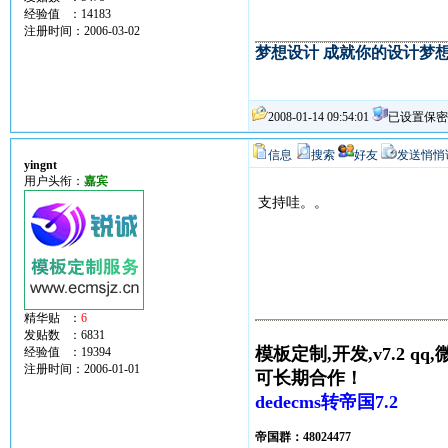
经验值 ：14183
注册时间：2006-03-02
梦想设计 成就你的设计梦
2008-01-14 09:54:01
已设置保密
信息
搜索
好友
发送悄悄
yingnt
用户头衔：
嘉宾
支持哇。。
精华贴 ：
6
发贴数 ：6831
模板定制,开发,v7.2 qq,微
经验值 ：19394
注册时间：2006-01-01
可长期合作！
dedecms转帝国7.2
帝国群：48024477