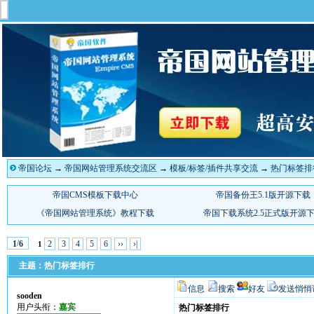
帝国论坛
→
帝国网站管理系统交流区
→
模板/标签/插件共享交流
→
热门标签排
/
2
3
4
5
6
››
›|
1
6
1
主题：热门标签排行
信息
搜索
好友
发送悄悄
sooden
用户头衔：
嘉宾
热门标签排行