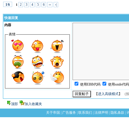
/
2
3
4
5
6
››
›|
1
6
1
快速回复
内容
表情
使用EBB代码
使用smile代
【
进入高级模式
】
(按
顶部
加入收藏夹
关于帝国
|
广告服务
|
联系我们
|
法律声明
|
隐私条款
|