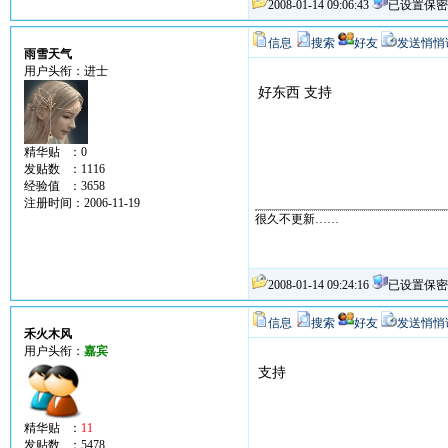
2008-01-14 09:06:43
已设置保密
信息
搜索
好友
发送悄悄
雨雪天气
用户头衔：进士
好东西 支持
精华贴 ：0
发贴数 ：1116
经验值 ：3658
注册时间：2006-11-19
很久不更新……
2008-01-14 09:24:16
已设置保密
信息
搜索
好友
发送悄悄
禾火木风
用户头衔：
嘉宾
支持
精华贴 ：
11
发贴数 ：5478