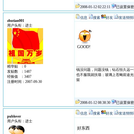
2008-01-12 02:22:11
已设置保密
信息
搜索
好友
发送悄悄
zhutian001
用户头衔：进士
GOOD!
精华贴 ：0
钱没问题，问题没钱；钻石恒久远一
发贴数 ：1487
也不服我就扶墙；玻璃上苍蝇前途光
经验值 ：3407
留
注册时间：2007-09-30
2008-01-12 08:38:30
已设置保密
信息
搜索
好友
发送悄悄
publover
用户头衔：进士
好东西