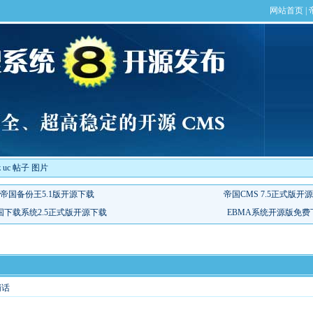
 uc 帖子 图片
悄话