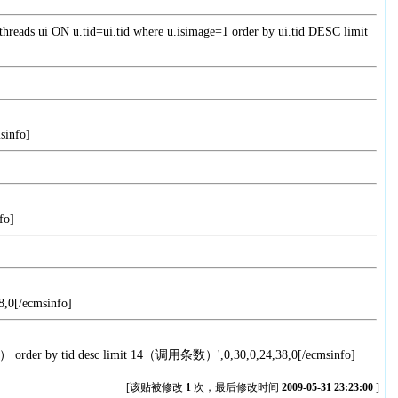
b_threads ui ON u.tid=ui.tid where u.isimage=1 order by ui.tid DESC limit
msinfo]
fo]
38,0[/ecmsinfo]
order by tid desc limit 14（调用条数）',0,30,0,24,38,0[/ecmsinfo]
[该贴被修改
1
次，最后修改时间
2009-05-31 23:23:00
]