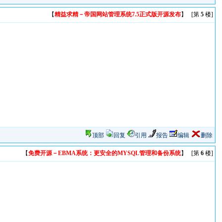
【
精益求精－帝国网站管理系统7.5正式版开源发布
】 [第
5
楼]
顶部
回复
引用
报告
编辑
删除
【
免费开源－EBMA系统：更安全的MYSQL管理和备份系统
】 [第
6
楼]