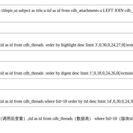
s titlepic,ui.subject as title,u.tid as id from cdb_attachments u LEFT JOIN cd
e,tid as id from cdb_threads order by highlight desc limit 3',0,30,0,24,27,0[/ec
e,tid as id from cdb_threads order by digest desc limit 1',0,18,0,24,26,0[/ecmsin
e,tid as id from cdb_threads where fid=10 order by tid desc limit 14',0,30,0,24,
s title（调用后变量）,tid as id from cdb_threads（数据表） where fid=10（版块id） 