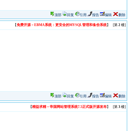
顶部
回复
引用
报告
编辑
删除
【
免费开源－EBMA系统：更安全的MYSQL管理和备份系统
】 [第
2
楼]
顶部
回复
引用
报告
编辑
删除
【
精益求精－帝国网站管理系统7.5正式版开源发布
】 [第
3
楼]