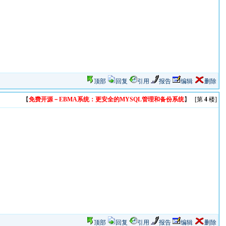
顶部
回复
引用
报告
编辑
删除
【
免费开源－EBMA系统：更安全的MYSQL管理和备份系统
】 [第
4
楼]
顶部
回复
引用
报告
编辑
删除