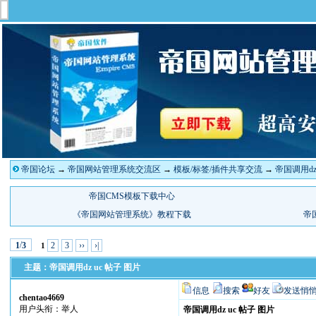
帝国论坛
→
帝国网站管理系统交流区
→
模板/标签/插件共享交流
→
帝国调用dz
/
2
3
››
›|
1
3
1
主题：帝国调用dz uc 帖子 图片
信息
搜索
好友
发送悄
chentao4669
用户头衔：举人
帝国调用dz uc 帖子 图片