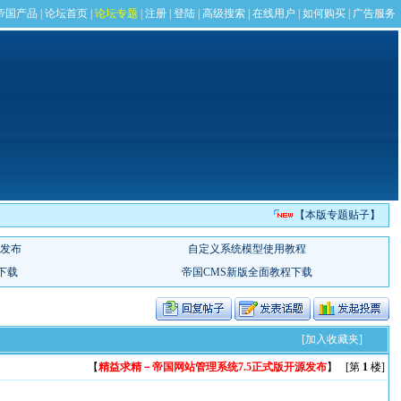
【本版专题贴子】
[加入收藏夹]
【
精益求精－帝国网站管理系统7.5正式版开源发布
】 [第
1
楼]