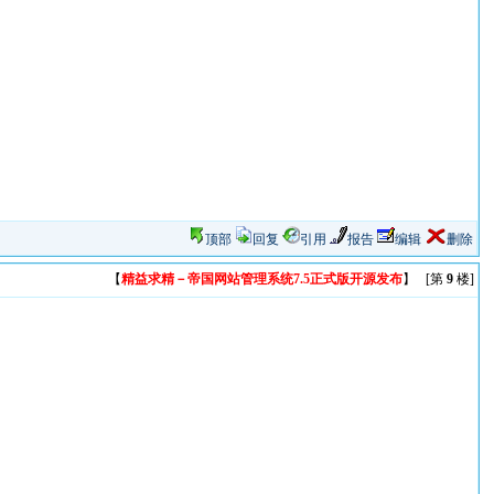
顶部
回复
引用
报告
编辑
删除
【
精益求精－帝国网站管理系统7.5正式版开源发布
】 [第
9
楼]