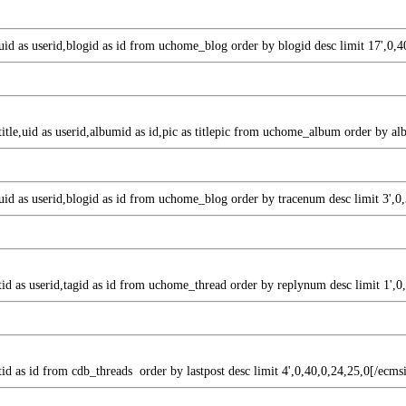
le,uid as userid,blogid as id from uchome_blog order by blogid desc limit 17',0,
itle,uid as userid,albumid as id,pic as titlepic from uchome_album order by al
le,uid as userid,blogid as id from uchome_blog order by tracenum desc limit 3',0
e,tid as userid,tagid as id from uchome_thread order by replynum desc limit 1',
e,tid as id from cdb_threads order by lastpost desc limit 4',0,40,0,24,25,0[/ecms