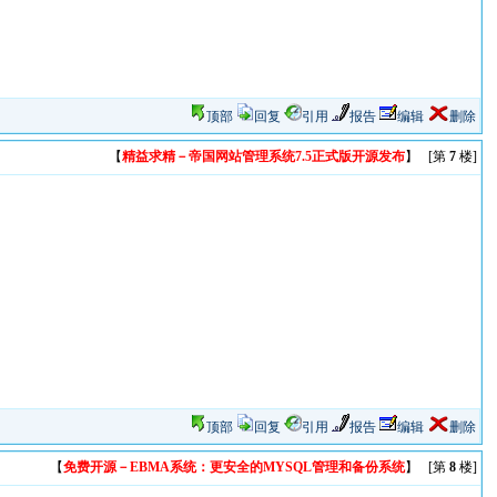
顶部
回复
引用
报告
编辑
删除
【
精益求精－帝国网站管理系统7.5正式版开源发布
】 [第
7
楼]
顶部
回复
引用
报告
编辑
删除
【
免费开源－EBMA系统：更安全的MYSQL管理和备份系统
】 [第
8
楼]