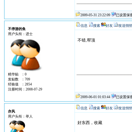
2009-05-31 23:22:09
已设置保
信息
搜索
好友
发送悄
不停游的鱼
用户头衔：进士
不错,帮顶
精华贴 ：0
发贴数 ：709
经验值 ：2854
注册时间：2008-07-29
2009-06-01 01:03:44
已设置保
信息
搜索
好友
发送悄
亦风
用户头衔：举人
好东西，收藏