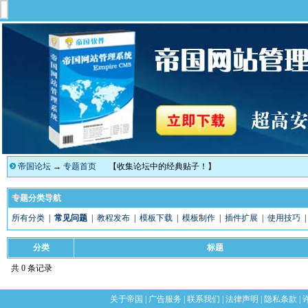
帝国论坛
→
专题首页
【收集论坛中的经典贴子！】
专题分类导航
所有分类
|
常见问题
|
教程发布
|
模板下载
|
模板制作
|
插件扩展
|
使用技巧
分类
标题
共 0 条记录
关于帝国
|
广告服务
|
联系我们
|
法律声明
|
隐私条款
|