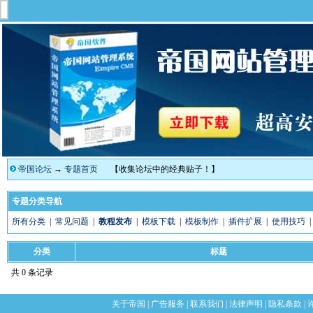
帝国论坛
→
专题首页
【收集论坛中的经典贴子！】
专题分类导航
所有分类
|
常见问题
|
教程发布
|
模板下载
|
模板制作
|
插件扩展
|
使用技巧
分类
标题
共 0 条记录
关于帝国
|
广告服务
|
联系我们
|
法律声明
|
隐私条款
|