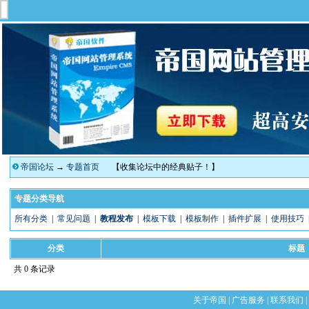
帝国论坛
→
专题首页
【收集论坛中的经典贴子！】
专题分类导航
所有分类
|
常见问题
|
教程发布
|
模板下载
|
模板制作
|
插件扩展
|
使用技巧
分类
标题
共 0 条记录
关于帝国
|
广告服务
|
联系我们
|