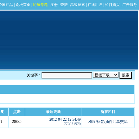
关键字：
回复
点击
最后更新
所在栏目
2012-04-22 12:54:49
61
20885
模板/标签/插件共享交流
779851579