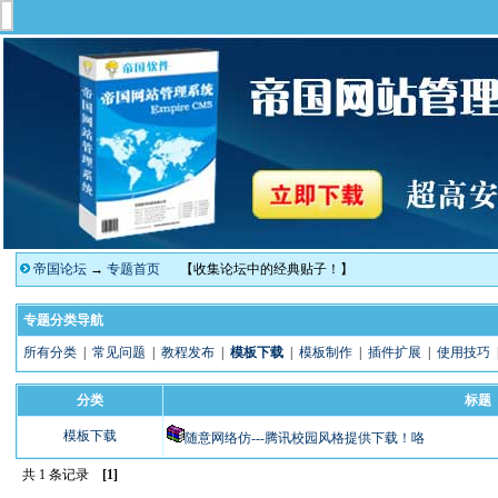
帝国论坛
→
专题首页
【收集论坛中的经典贴子！】
专题分类导航
所有分类
|
常见问题
|
教程发布
|
模板下载
|
模板制作
|
插件扩展
|
使用技巧
分类
标题
模板下载
随意网络仿---腾讯校园风格提供下载！咯
共 1 条记录
[1]