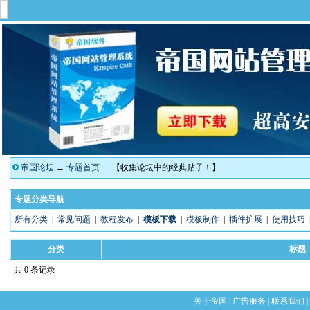
帝国论坛
→
专题首页
【收集论坛中的经典贴子！】
专题分类导航
所有分类
|
常见问题
|
教程发布
|
模板下载
|
模板制作
|
插件扩展
|
使用技巧
分类
标题
共 0 条记录
关于帝国
|
广告服务
|
联系我们
|