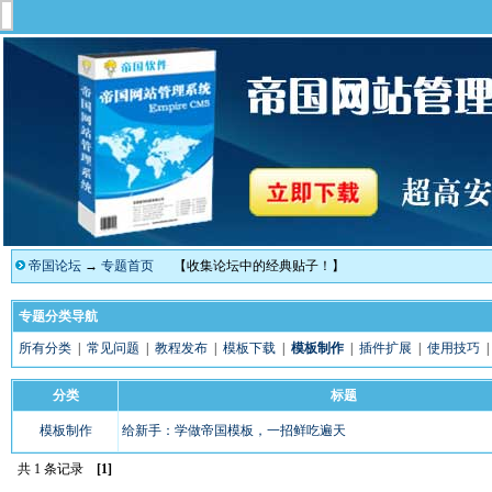
帝国论坛
→
专题首页
【收集论坛中的经典贴子！】
专题分类导航
所有分类
|
常见问题
|
教程发布
|
模板下载
|
模板制作
|
插件扩展
|
使用技巧
分类
标题
模板制作
给新手：学做帝国模板，一招鲜吃遍天
共 1 条记录
[1]