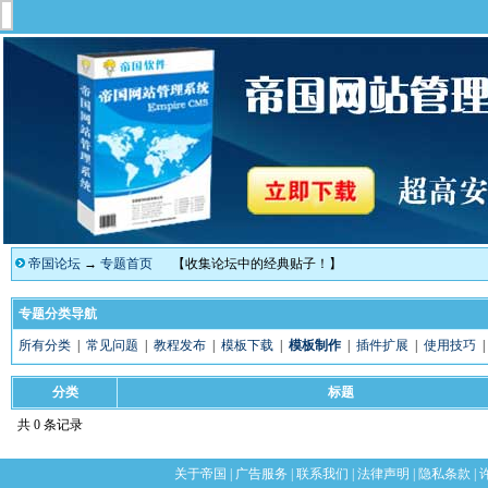
帝国论坛
→
专题首页
【收集论坛中的经典贴子！】
专题分类导航
所有分类
|
常见问题
|
教程发布
|
模板下载
|
模板制作
|
插件扩展
|
使用技巧
分类
标题
共 0 条记录
关于帝国
|
广告服务
|
联系我们
|
法律声明
|
隐私条款
|