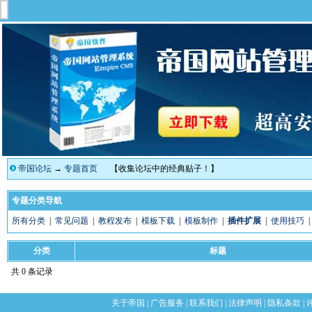
帝国论坛
→
专题首页
【收集论坛中的经典贴子！】
专题分类导航
所有分类
|
常见问题
|
教程发布
|
模板下载
|
模板制作
|
插件扩展
|
使用技巧
分类
标题
共 0 条记录
关于帝国
|
广告服务
|
联系我们
|
法律声明
|
隐私条款
|