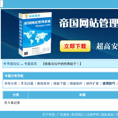
帝国论坛
→
专题首页
【收集论坛中的经典贴子！】
专题分类导航
所有分类
|
常见问题
|
教程发布
|
模板下载
|
模板制作
|
插件扩展
|
使用技巧
分类
标题
共 0 条记录
关于帝国
|
广告服务
|
联系我们
|
法律声明
|
隐私条款
|