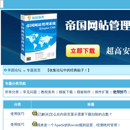
帝国论坛
→
专题首页
【收集论坛中的经典贴子！】
专题分类导航
所有分类
|
常见问题
|
教程发布
|
模板下载
|
模板制作
|
插件扩展
|
使用技巧
分类
标题
使用技巧
[已解决]怎么在内容页显示需要下载扣除的点数？
使用技巧
我来发一个Apache的Rewrite规则设置，经测绝对管用！