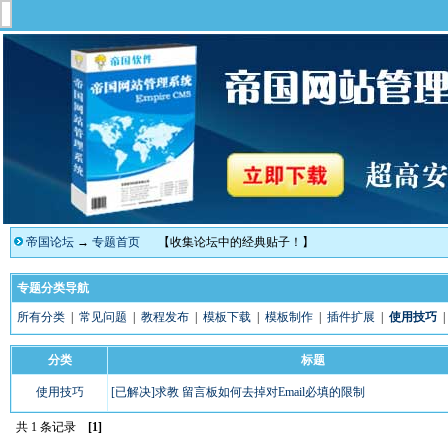
帝国论坛
→
专题首页
【收集论坛中的经典贴子！】
专题分类导航
所有分类
|
常见问题
|
教程发布
|
模板下载
|
模板制作
|
插件扩展
|
使用技巧
分类
标题
使用技巧
[已解决]求教 留言板如何去掉对Email必填的限制
共 1 条记录
[1]