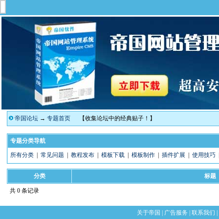
帝国论坛
→
专题首页
【收集论坛中的经典贴子！】
专题分类导航
所有分类
|
常见问题
|
教程发布
|
模板下载
|
模板制作
|
插件扩展
|
使用技巧
分类
标题
共 0 条记录
关于帝国
|
广告服务
|
联系我们
|