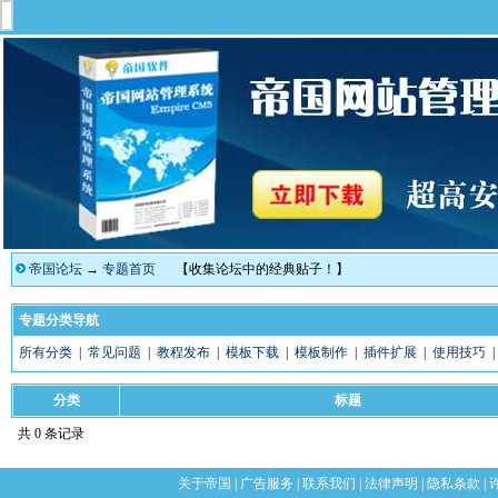
帝国论坛
→
专题首页
【收集论坛中的经典贴子！】
专题分类导航
所有分类
|
常见问题
|
教程发布
|
模板下载
|
模板制作
|
插件扩展
|
使用技巧
分类
标题
共 0 条记录
关于帝国
|
广告服务
|
联系我们
|
法律声明
|
隐私条款
|