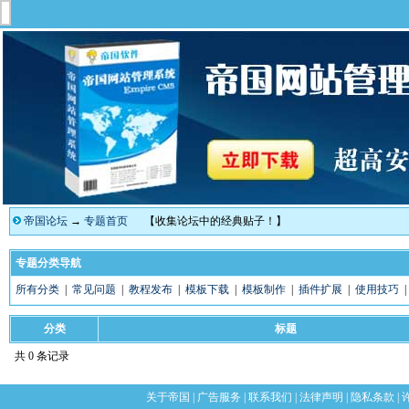
帝国论坛
→
专题首页
【收集论坛中的经典贴子！】
专题分类导航
所有分类
|
常见问题
|
教程发布
|
模板下载
|
模板制作
|
插件扩展
|
使用技巧
分类
标题
共 0 条记录
关于帝国
|
广告服务
|
联系我们
|
法律声明
|
隐私条款
|