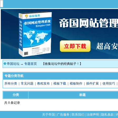
帝国论坛
→
专题首页
【收集论坛中的经典贴子！】
专题分类导航
所有分类
|
常见问题
|
教程发布
|
模板下载
|
模板制作
|
插件扩展
|
使用技巧
分类
标题
共 0 条记录
关于帝国
|
广告服务
|
联系我们
|
法律声明
|
隐私条款
|