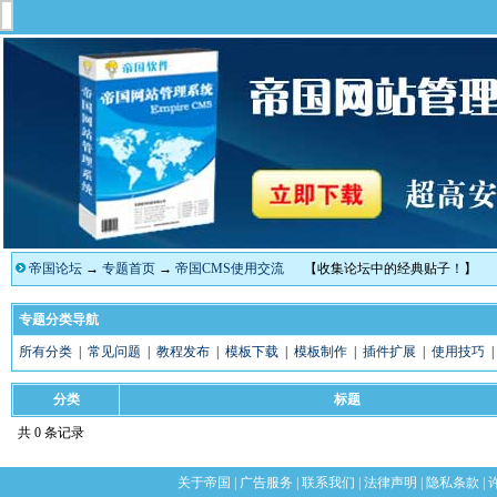
帝国论坛
→
专题首页
→
帝国CMS使用交流
【收集论坛中的经典贴子！】
专题分类导航
所有分类
|
常见问题
|
教程发布
|
模板下载
|
模板制作
|
插件扩展
|
使用技巧
分类
标题
共 0 条记录
关于帝国
|
广告服务
|
联系我们
|
法律声明
|
隐私条款
|