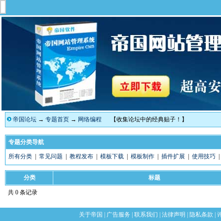
帝国论坛
→
专题首页
→
网络编程
【收集论坛中的经典贴子！】
专题分类导航
所有分类
|
常见问题
|
教程发布
|
模板下载
|
模板制作
|
插件扩展
|
使用技巧
分类
标题
共 0 条记录
关于帝国
|
广告服务
|
联系我们
|
法律声明
|
隐私条款
|