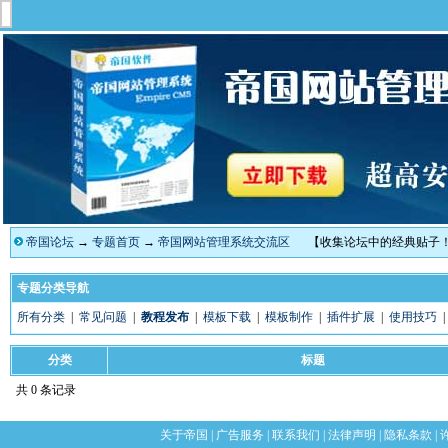
帝国论坛
→
专题首页
→
帝国网站管理系统交流区
【收集论坛中的经典贴子
专题分类导航
所有分类
|
常见问题
|
教程发布
|
模板下载
|
模板制作
|
插件扩展
|
使用技巧
分类
标题
共 0 条记录
关于帝国
|
广告服务
|
联系我们
|
法律声明
|
隐私条款
|