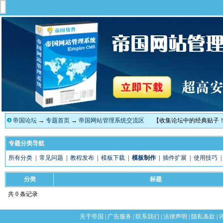
帝国论坛
→
专题首页
→
帝国网站管理系统交流区
【收集论坛中的经典贴子
专题分类导航
所有分类
|
常见问题
|
教程发布
|
模板下载
|
模板制作
|
插件扩展
|
使用技巧
分类
标题
共 0 条记录
关于帝国
|
广告服务
|
联系我们
|
法律声明
|
隐私条款
|