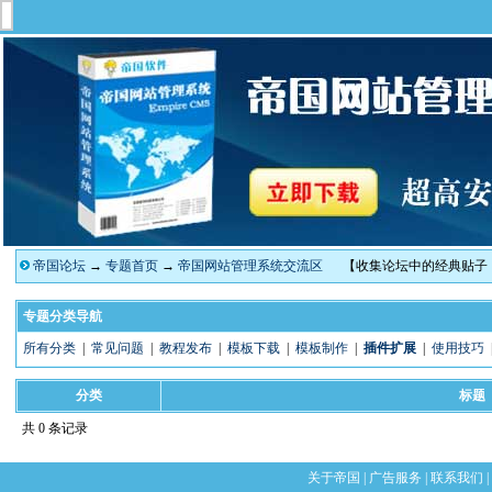
帝国论坛
→
专题首页
→
帝国网站管理系统交流区
【收集论坛中的经典贴子
专题分类导航
所有分类
|
常见问题
|
教程发布
|
模板下载
|
模板制作
|
插件扩展
|
使用技巧
分类
标题
共 0 条记录
关于帝国
|
广告服务
|
联系我们
|