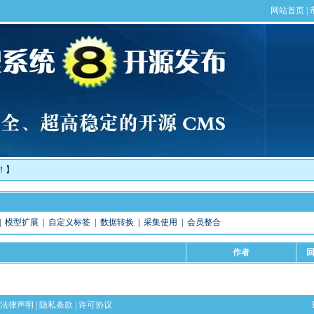
！】
|
模型扩展
|
自定义标签
|
数据转换
|
采集使用
|
会员整合
作者
法律声明
|
隐私条款
|
许可协议