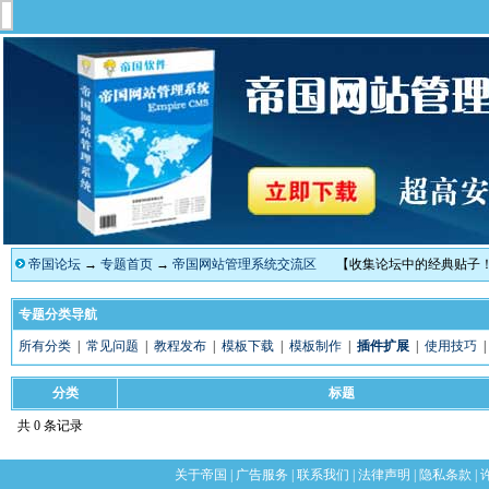
帝国论坛
→
专题首页
→
帝国网站管理系统交流区
【收集论坛中的经典贴子
专题分类导航
所有分类
|
常见问题
|
教程发布
|
模板下载
|
模板制作
|
插件扩展
|
使用技巧
分类
标题
共 0 条记录
关于帝国
|
广告服务
|
联系我们
|
法律声明
|
隐私条款
|