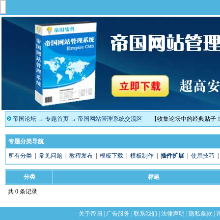
帝国论坛
→
专题首页
→
帝国网站管理系统交流区
【收集论坛中的经典贴子
专题分类导航
所有分类
|
常见问题
|
教程发布
|
模板下载
|
模板制作
|
插件扩展
|
使用技巧
分类
标题
共 0 条记录
关于帝国
|
广告服务
|
联系我们
|
法律声明
|
隐私条款
|