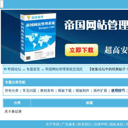
帝国论坛
→
专题首页
→
帝国网站管理系统交流区
【收集论坛中的经典贴子
专题分类导航
所有分类
|
常见问题
|
教程发布
|
模板下载
|
模板制作
|
插件扩展
|
使用技巧
分类
标题
共 0 条记录
关于帝国
|
广告服务
|
联系我们
|
法律声明
|
隐私条款
|