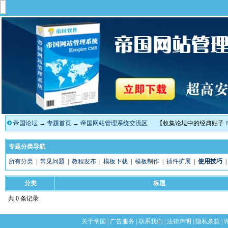
帝国论坛
→
专题首页
→
帝国网站管理系统交流区
【收集论坛中的经典贴子
专题分类导航
所有分类
|
常见问题
|
教程发布
|
模板下载
|
模板制作
|
插件扩展
|
使用技巧
分类
标题
共 0 条记录
关于帝国
|
广告服务
|
联系我们
|
法律声明
|
隐私条款
|