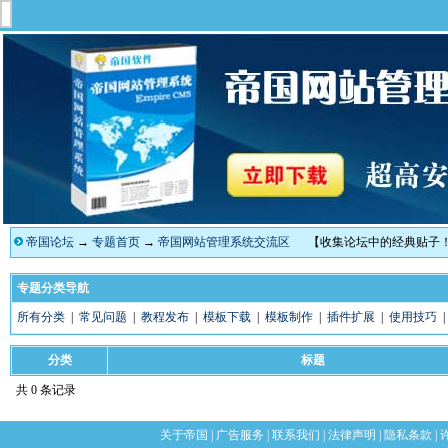
帝国论坛
→
专题首页
→
帝国网站管理系统交流区
【收集论坛中的经典贴子
专题分类导航
所有分类
|
常见问题
|
教程发布
|
模板下载
|
模板制作
|
插件扩展
|
使用技巧
分类
标题
共 0 条记录
关于帝国
|
广告服务
|
联系我们
|
法律声明
|
隐私条款
|