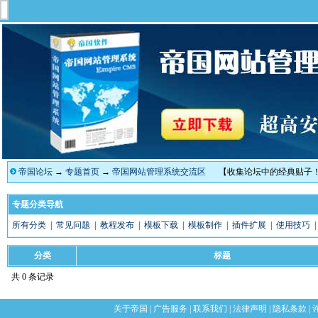
帝国论坛
→
专题首页
→
帝国网站管理系统交流区
【收集论坛中的经典贴子
专题分类导航
所有分类
|
常见问题
|
教程发布
|
模板下载
|
模板制作
|
插件扩展
|
使用技巧
分类
标题
共 0 条记录
关于帝国
|
广告服务
|
联系我们
|
法律声明
|
隐私条款
|