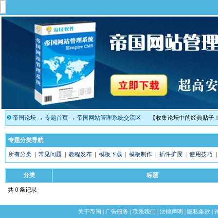
帝国论坛
→
专题首页
→
帝国网站管理系统交流区
【收集论坛中的经典贴子
专题分类导航
所有分类
|
常见问题
|
教程发布
|
模板下载
|
模板制作
|
插件扩展
|
使用技巧
分类
标题
共 0 条记录
关于帝国
|
广告服务
|
联系我们
|
法律声明
|
隐私条款
|