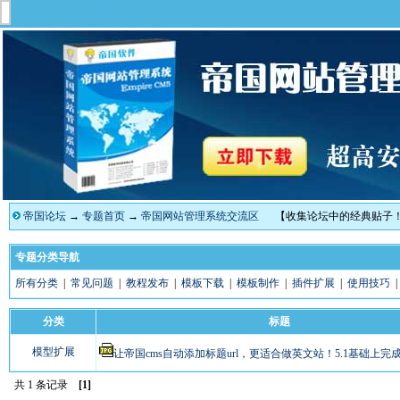
帝国论坛
→
专题首页
→
帝国网站管理系统交流区
【收集论坛中的经典贴子
专题分类导航
所有分类
|
常见问题
|
教程发布
|
模板下载
|
模板制作
|
插件扩展
|
使用技巧
分类
标题
模型扩展
让帝国cms自动添加标题url，更适合做英文站！5.1基础上完
共 1 条记录
[1]