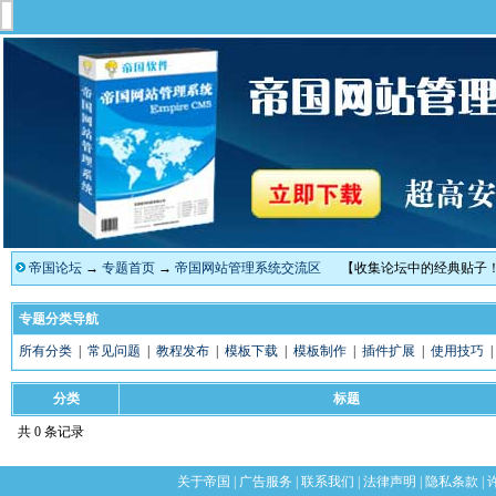
帝国论坛
→
专题首页
→
帝国网站管理系统交流区
【收集论坛中的经典贴子
专题分类导航
所有分类
|
常见问题
|
教程发布
|
模板下载
|
模板制作
|
插件扩展
|
使用技巧
分类
标题
共 0 条记录
关于帝国
|
广告服务
|
联系我们
|
法律声明
|
隐私条款
|