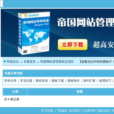
帝国论坛
→
专题首页
→
帝国网站管理系统交流区
【收集论坛中的经典贴子
专题分类导航
所有分类
|
常见问题
|
教程发布
|
模板下载
|
模板制作
|
插件扩展
|
使用技巧
分类
标题
共 0 条记录
关于帝国
|
广告服务
|
联系我们
|
法律声明
|
隐私条款
|