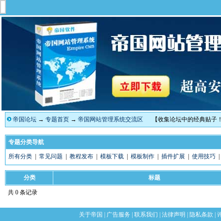
帝国论坛
→
专题首页
→
帝国网站管理系统交流区
【收集论坛中的经典贴子
专题分类导航
所有分类
|
常见问题
|
教程发布
|
模板下载
|
模板制作
|
插件扩展
|
使用技巧
分类
标题
共 0 条记录
关于帝国
|
广告服务
|
联系我们
|
法律声明
|
隐私条款
|