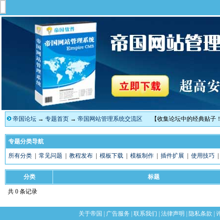
帝国论坛
→
专题首页
→
帝国网站管理系统交流区
【收集论坛中的经典贴子
专题分类导航
所有分类
|
常见问题
|
教程发布
|
模板下载
|
模板制作
|
插件扩展
|
使用技巧
分类
标题
共 0 条记录
关于帝国
|
广告服务
|
联系我们
|
法律声明
|
隐私条款
|