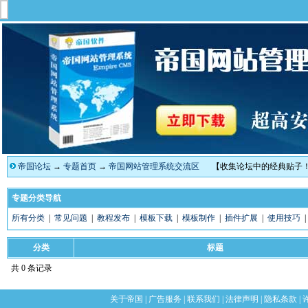
帝国论坛
→
专题首页
→
帝国网站管理系统交流区
【收集论坛中的经典贴子
专题分类导航
所有分类
|
常见问题
|
教程发布
|
模板下载
|
模板制作
|
插件扩展
|
使用技巧
分类
标题
共 0 条记录
关于帝国
|
广告服务
|
联系我们
|
法律声明
|
隐私条款
|