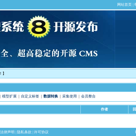
！】
|
模型扩展
|
自定义标签
|
数据转换
|
采集使用
|
会员整合
作者
法律声明
|
隐私条款
|
许可协议