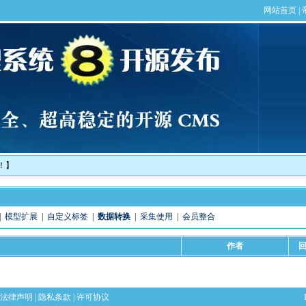
！】
|
模型扩展
|
自定义标签
|
数据转换
|
采集使用
|
会员整合
作者
法律声明
|
隐私条款
|
许可协议