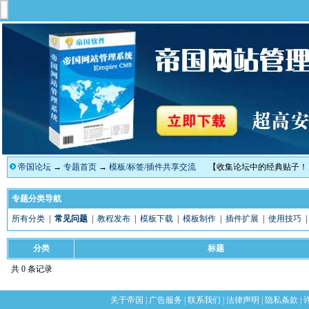
帝国论坛
→
专题首页
→
模板/标签/插件共享交流
【收集论坛中的经典贴子！
专题分类导航
所有分类
|
常见问题
|
教程发布
|
模板下载
|
模板制作
|
插件扩展
|
使用技巧
分类
标题
共 0 条记录
关于帝国
|
广告服务
|
联系我们
|
法律声明
|
隐私条款
|