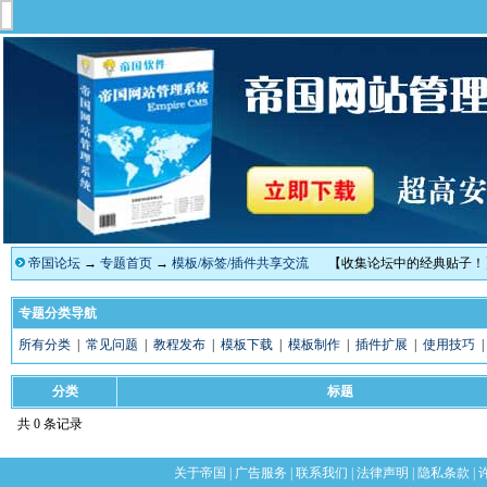
帝国论坛
→
专题首页
→
模板/标签/插件共享交流
【收集论坛中的经典贴子！
专题分类导航
所有分类
|
常见问题
|
教程发布
|
模板下载
|
模板制作
|
插件扩展
|
使用技巧
分类
标题
共 0 条记录
关于帝国
|
广告服务
|
联系我们
|
法律声明
|
隐私条款
|