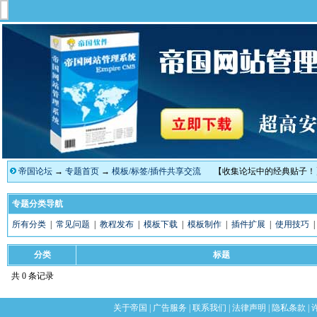
帝国论坛
→
专题首页
→
模板/标签/插件共享交流
【收集论坛中的经典贴子！
专题分类导航
所有分类
|
常见问题
|
教程发布
|
模板下载
|
模板制作
|
插件扩展
|
使用技巧
分类
标题
共 0 条记录
关于帝国
|
广告服务
|
联系我们
|
法律声明
|
隐私条款
|