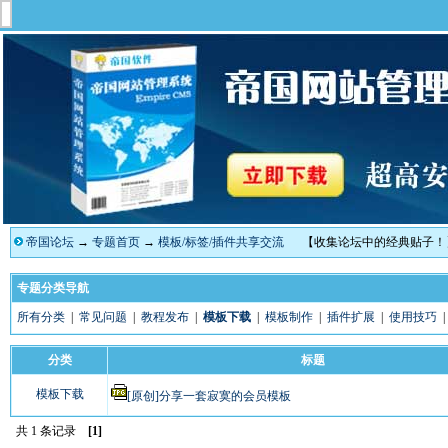
帝国论坛
→
专题首页
→
模板/标签/插件共享交流
【收集论坛中的经典贴子！
专题分类导航
所有分类
|
常见问题
|
教程发布
|
模板下载
|
模板制作
|
插件扩展
|
使用技巧
分类
标题
模板下载
[原创]分享一套寂寞的会员模板
共 1 条记录
[1]