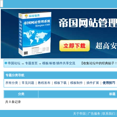
帝国论坛
→
专题首页
→
模板/标签/插件共享交流
【收集论坛中的经典贴子
专题分类导航
所有分类
|
常见问题
|
教程发布
|
模板下载
|
模板制作
|
插件扩展
|
使用技巧
分类
标题
共 0 条记录
关于帝国
|
广告服务
|
联系我们
|