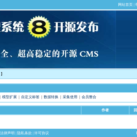
！】
|
模型扩展
|
自定义标签
|
数据转换
|
采集使用
|
会员整合
作者
法律声明
|
隐私条款
|
许可协议