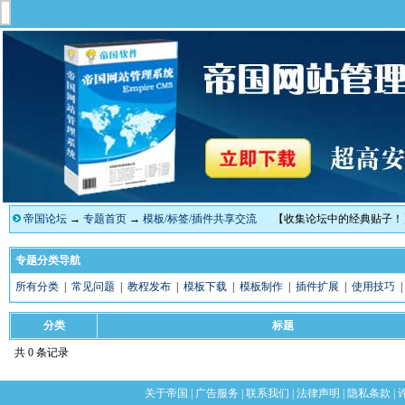
帝国论坛
→
专题首页
→
模板/标签/插件共享交流
【收集论坛中的经典贴子！
专题分类导航
所有分类
|
常见问题
|
教程发布
|
模板下载
|
模板制作
|
插件扩展
|
使用技巧
分类
标题
共 0 条记录
关于帝国
|
广告服务
|
联系我们
|
法律声明
|
隐私条款
|