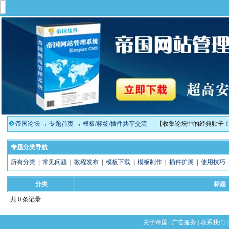
帝国论坛
→
专题首页
→
模板/标签/插件共享交流
【收集论坛中的经典贴子
专题分类导航
所有分类
|
常见问题
|
教程发布
|
模板下载
|
模板制作
|
插件扩展
|
使用技巧
分类
标题
共 0 条记录
关于帝国
|
广告服务
|
联系我们
|