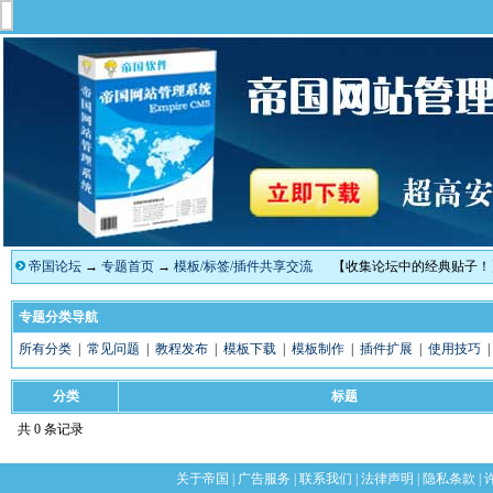
帝国论坛
→
专题首页
→
模板/标签/插件共享交流
【收集论坛中的经典贴子！
专题分类导航
所有分类
|
常见问题
|
教程发布
|
模板下载
|
模板制作
|
插件扩展
|
使用技巧
分类
标题
共 0 条记录
关于帝国
|
广告服务
|
联系我们
|
法律声明
|
隐私条款
|