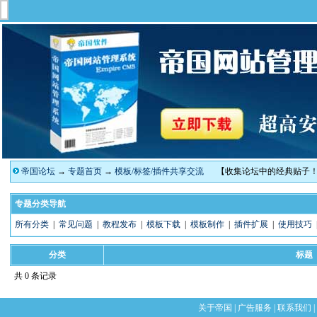
帝国论坛
→
专题首页
→
模板/标签/插件共享交流
【收集论坛中的经典贴子
专题分类导航
所有分类
|
常见问题
|
教程发布
|
模板下载
|
模板制作
|
插件扩展
|
使用技巧
分类
标题
共 0 条记录
关于帝国
|
广告服务
|
联系我们
|