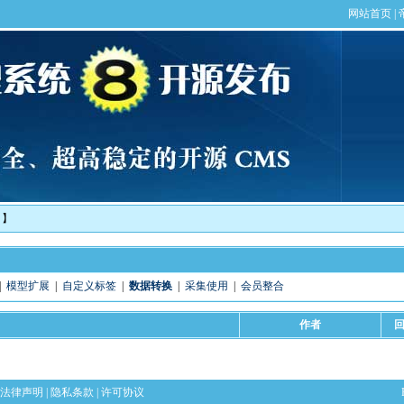
！】
|
模型扩展
|
自定义标签
|
数据转换
|
采集使用
|
会员整合
作者
法律声明
|
隐私条款
|
许可协议