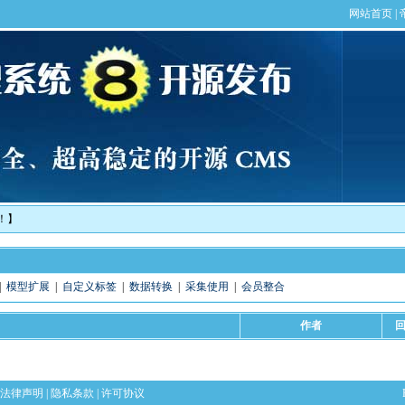
！】
|
模型扩展
|
自定义标签
|
数据转换
|
采集使用
|
会员整合
作者
法律声明
|
隐私条款
|
许可协议