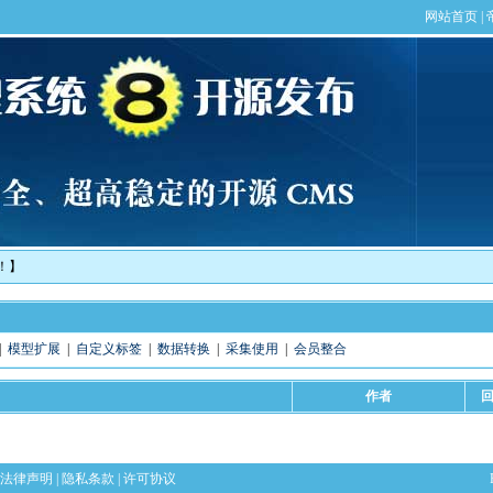
！】
|
模型扩展
|
自定义标签
|
数据转换
|
采集使用
|
会员整合
作者
法律声明
|
隐私条款
|
许可协议